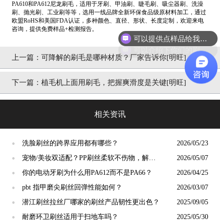
PA610和PA612尼龙刷毛，适用于牙刷、甲油刷、睫毛刷、吸尘器刷、洗澡
刷、抛光刷、工业刷等等，选用一线品牌全新环保食品级原材料加工，通过
欧盟RoHS和美国FDA认证，多种颜色、直径、形状、长度定制，欢迎来电
可以提供点样品给我吗？
咨询，提供免费样品+检测报告。
可以介绍下你们的刷丝吗？
上一篇：
可降解的刷毛是哪种材质？厂家告诉你[明旺]
下一篇：
植毛机上面用刷毛，把握爽滑度是关键[明旺]
相关资讯
洗脸刷丝的跨界应用都有哪些？
2026/05/23
●
宠物/美妆双适配？PP刷丝柔软不伤物，解锁
2026/05/07
●
小众应用新场景
你的电动牙刷为什么用PA612而不是PA66？
2026/04/25
●
pbt 指甲磨尖刷丝回弹性能如何？
2026/03/07
●
潜江刷丝拉丝厂哪家的刷丝产品韧性更出色？
2025/09/05
●
耐磨环卫刷丝适用于扫地车吗？
2025/05/30
●