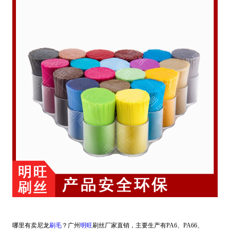
哪里有卖尼龙
刷毛
？广州
明旺
刷丝厂家直销，主要生产有PA6、PA66、